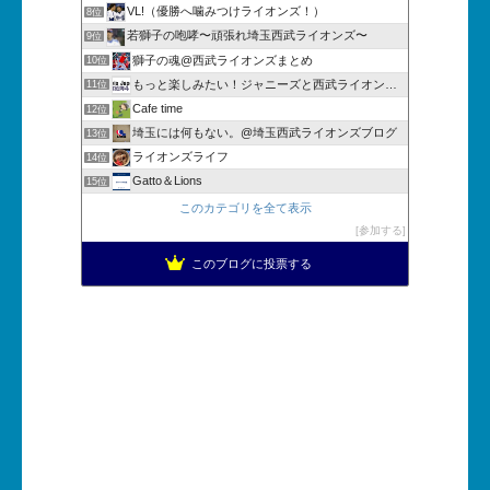
VL!（優勝へ噛みつけライオンズ！）
8位
若獅子の咆哮〜頑張れ埼玉西武ライオンズ〜
9位
獅子の魂@西武ライオンズまとめ
10位
もっと楽しみたい！ジャニーズと西武ライオンズを愛するブログ
11位
Cafe time
12位
埼玉には何もない。@埼玉西武ライオンズブログ
13位
ライオンズライフ
14位
Gatto＆Lions
15位
このカテゴリを全て表示
参加する
このブログに投票する