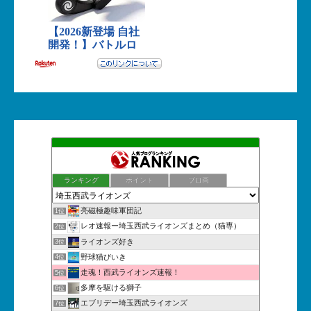
ランキング
ポイント
ブロ画
亮磁極趣味軍団記
1位
レオ速報ー埼玉西武ライオンズまとめ（猫専）
2位
ライオンズ好き
3位
野球猫びいき
4位
走魂！西武ライオンズ速報！
5位
多摩を駆ける獅子
6位
エブリデー埼玉西武ライオンズ
7位