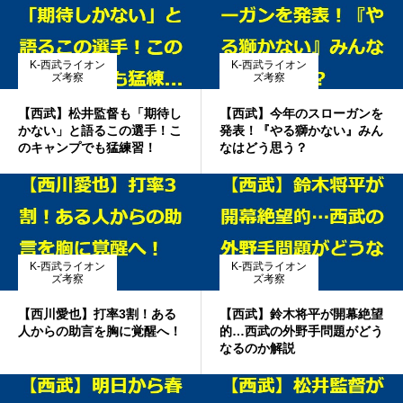
K-西武ライオン
K-西武ライオン
ズ考察
ズ考察
【西武】松井監督も「期待し
【西武】今年のスローガンを
かない」と語るこの選手！こ
発表！『やる獅かない』みん
のキャンプでも猛練習！
なはどう思う？
K-西武ライオン
K-西武ライオン
ズ考察
ズ考察
【西川愛也】打率3割！ある
【西武】鈴木将平が開幕絶望
人からの助言を胸に覚醒へ！
的…西武の外野手問題がどう
なるのか解説