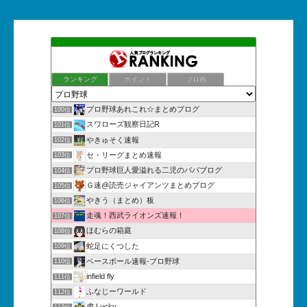
ランキング
ポイント
ブロ画
プロ野球あれこれ☆まとめブログ
100位
スワローズ観察日記R
101位
やきゅそく速報
102位
セ・リーグまとめ速報
103位
プロ野球巨人愛溢れる二児のパパブログ
104位
Ｇ速@読売ジャイアンツまとめブログ
105位
やきう（まとめ）板
106位
走魂！西武ライオンズ速報！
107位
ほむらの箱庭
108位
蛇足にくつした
109位
ベースボール速報-プロ野球
110位
infield fly
111位
ふなじーワールド
112位
虎 Lucky
113位