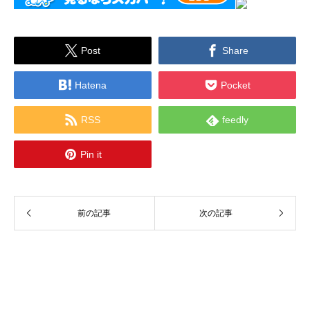


Post
Share


Hatena
Pocket


RSS
feedly

Pin it
前の記事
次の記事