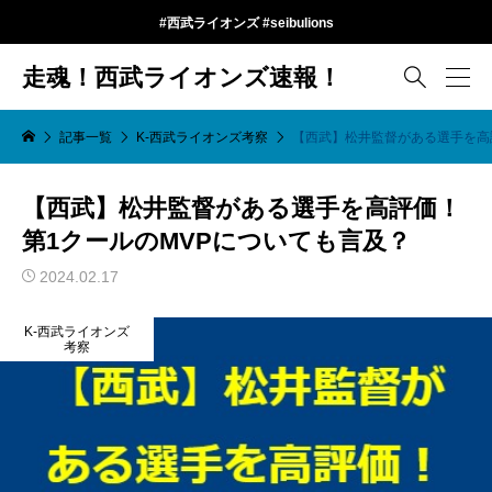
#西武ライオンズ #seibulions
走魂！西武ライオンズ速報！

記事一覧
K-西武ライオンズ考察
【西武】松井監督がある選手を高
【西武】松井監督がある選手を高評価！
第1クールのMVPについても言及？
2024.02.17
K-西武ライオンズ
考察