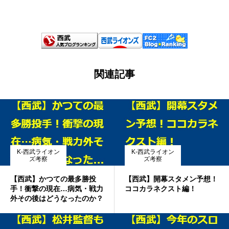
関連記事
K-西武ライオン
K-西武ライオン
ズ考察
ズ考察
【西武】かつての最多勝投
【西武】開幕スタメン予想！
手！衝撃の現在…病気・戦力
ココカラネクスト編！
外その後はどうなったのか？