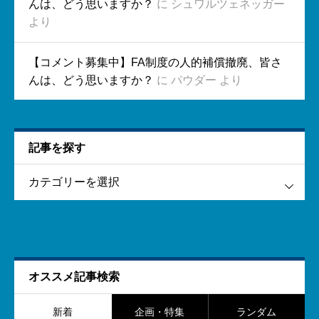
んは、どう思いますか？
に
シュワルツェネッガー
より
【コメント募集中】FA制度の人的補償撤廃、皆さ
んは、どう思いますか？
に
パウダー
より
記事を探す
す
オススメ記事検索
新着
企画・特集
ランダム