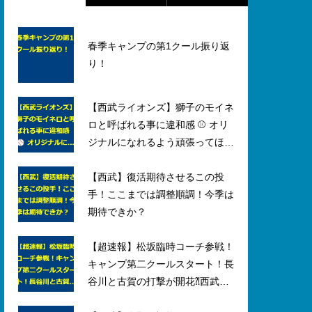
春季キャンプの第1クール振り返
り！
【西武ライオンズ】獅子のモイネ
ロと呼ばれる事に違和感 ⚾ オリ
ジナルになれるよう頑張ってほし
い投手
【西武】復活期待させるこの投
手！ここまでは調整順調！今季は
期待できか？
【超速報】松坂臨時コーチ参戦！
キャンプ第二クールスタート！長
谷川と古賀の打撃が開花⁈西武春
季キャンプ5日目レポート