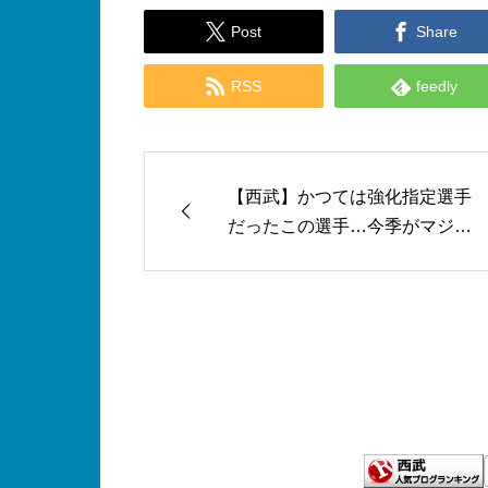


Post
Share


RSS
feedly
【西武】かつては強化指定選手
だったこの選手…今季がマジの
ラストチャンスです