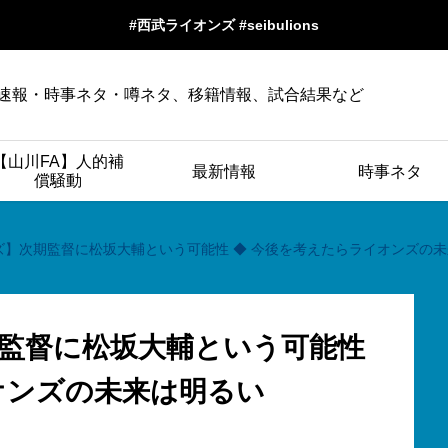
#西武ライオンズ #seibulions
速報・時事ネタ・噂ネタ、移籍情報、試合結果など
【山川FA】人的補
最新情報
時事ネタ
償騒動
ズ】次期監督に松坂大輔という可能性 ◆ 今後を考えたらライオンズの
監督に松坂大輔という可能性
オンズの未来は明るい