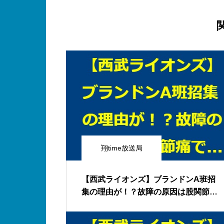
翔time放送局
【西武ライオンズ】ブランドンA班招
集の理由が！？故障の原因は股関節痛
ではなかった！そして同期の2人が完全
復活なら戦力図が大きく変わる