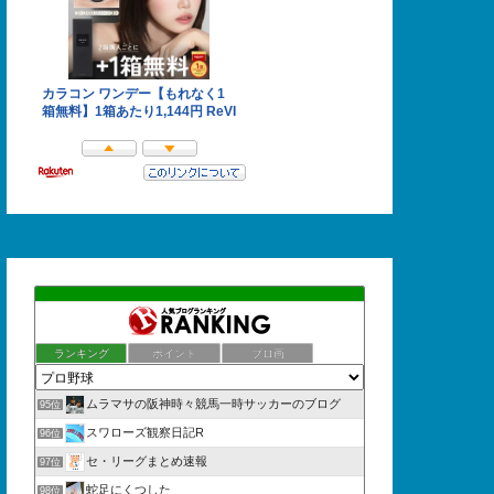
ランキング
ポイント
ブロ画
ムラマサの阪神時々競馬一時サッカーのブログ
95位
スワローズ観察日記R
96位
セ・リーグまとめ速報
97位
蛇足にくつした
98位