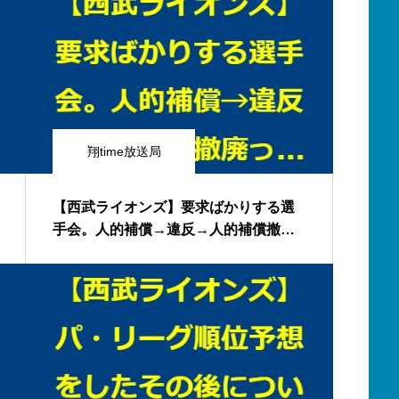
翔time放送局
【西武ライオンズ】要求ばかりする選
手会。人的補償→違反→人的補償撤廃
って何でそうなるの？ルール違反球団
を取り締まるのが先やろ