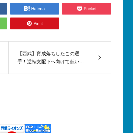


Hatena
Pocket

Pin it
【西武】育成落ちしたこの選
手！逆転支配下へ向けて低い打
球に取り組む