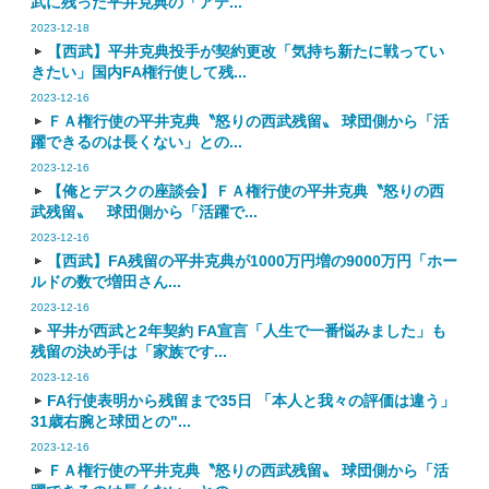
武に残った平井克典の「アテ...
2023-12-18
【西武】平井克典投手が契約更改「気持ち新たに戦ってい
きたい」国内FA権行使して残...
2023-12-16
ＦＡ権行使の平井克典〝怒りの西武残留〟 球団側から「活
躍できるのは長くない」との...
2023-12-16
【俺とデスクの座談会】ＦＡ権行使の平井克典〝怒りの西
武残留〟 球団側から「活躍で...
2023-12-16
【西武】FA残留の平井克典が1000万円増の9000万円「ホー
ルドの数で増田さん...
2023-12-16
平井が西武と2年契約 FA宣言「人生で一番悩みました」も
残留の決め手は「家族です...
2023-12-16
FA行使表明から残留まで35日 「本人と我々の評価は違う」
31歳右腕と球団との"...
2023-12-16
ＦＡ権行使の平井克典〝怒りの西武残留〟 球団側から「活