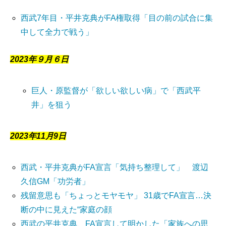
西武7年目・平井克典がFA権取得「目の前の試合に集
中して全力で戦う」
2023年９月６日
巨人・原監督が「欲しい欲しい病」で「西武平
井」を狙う
2023年11月9日
西武・平井克典がFA宣言「気持ち整理して」 渡辺
久信GM「功労者」
残留意思も「ちょっとモヤモヤ」 31歳でFA宣言…決
断の中に見えた“家庭の顔
西武の平井克典、FA宣言して明かした「家族への思