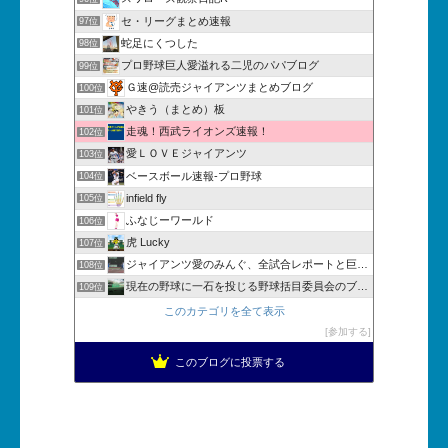
セ・リーグまとめ速報
97位
蛇足にくつした
98位
プロ野球巨人愛溢れる二児のパパブログ
99位
Ｇ速@読売ジャイアンツまとめブログ
100位
やきう（まとめ）板
101位
走魂！西武ライオンズ速報！
102位
愛ＬＯＶＥジャイアンツ
103位
ベースボール速報-プロ野球
104位
infield fly
105位
ふなじーワールド
106位
虎 Lucky
107位
ジャイアンツ愛のみんぐ、全試合レポートと巨人ブログ
108位
現在の野球に一石を投じる野球括目委員会のブログ
109位
このカテゴリを全て表示
参加する
このブログに投票する