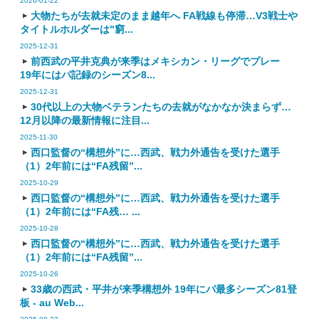
2026-01-22
大物たちが去就未定のまま越年へ FA戦線も停滞…V3戦士や
タイトルホルダーは"窮...
2025-12-31
前西武の平井克典が来季はメキシカン・リーグでプレー
19年にはパ記録のシーズン8...
2025-12-31
30代以上の大物ベテランたちの去就がなかなか決まらず…
12月以降の最新情報に注目...
2025-11-30
西口監督の“構想外”に…西武、戦力外通告を受けた選手
（1）2年前には“FA残留”...
2025-10-29
西口監督の“構想外”に…西武、戦力外通告を受けた選手
（1）2年前には“FA残… ...
2025-10-28
西口監督の“構想外”に…西武、戦力外通告を受けた選手
（1）2年前には“FA残留”...
2025-10-26
33歳の西武・平井が来季構想外 19年にパ最多シーズン81登
板 - au Web...