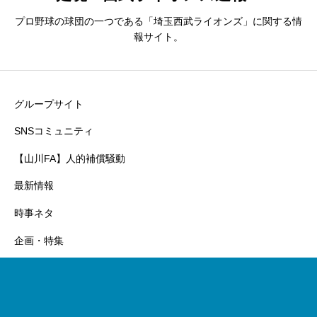
プロ野球の球団の一つである「埼玉西武ライオンズ」に関する情
報サイト。
グループサイト
SNSコミュニティ
【山川FA】人的補償騒動
最新情報
時事ネタ
企画・特集
トップに戻る
日本ブログ村
Amazon
楽天市場
Twitter（X）
利用規約と問合先