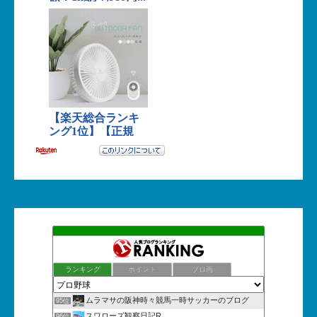
ランキング
ポイント
ブロ画
ムラマサの阪神時々競馬一時サッカーのブログ
95位
スワローズ観察日記R
96位