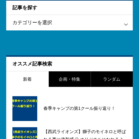
記事を探す
す
オススメ記事検索
新着
企画・特集
ランダム
春季キャンプの第1クール振り返り！
【西武ライオンズ】獅子のモイネロと呼ば