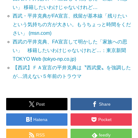
い」 移籍したいわけじゃないけれど…
西武・平井克典がFA宣言、残留が基本線「残りたい
という気持ちの方が大きい。もうちょっと時間をくだ
さい」 (msn.com)
西武の平井克典、FA宣言して明かした「家族への思
い」 移籍したいわけじゃないけれど…：東京新聞
TOKYO Web (tokyo-np.co.jp)
【西武】ＦＡ宣言の平井克典は〝西武愛〟を強調した
が…消えない５年前のトラウマ


Post
Share


Hatena
Pocket


RSS
feedly