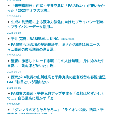
2025-09-23
「来季構想外」西武・平井克典に「FAの呪い」が襲いかか
った「2023年オフの大失...
2025-09-23
生成AI利活用による競争力強化に向けたプライバシー戦略
～プライバシーデータ活用...
2025-08-18
平井 克典 - BASEBALL KING
2025-03-06
FA残留も正念場の契約最終年、まさかの0勝11敗エース
ら…西武の復活期待の注目選...
2025-01-04
監督に激怒しトレード志願「この人は無理」 身に沁みた中
日愛…「死ぬほど泣いた」理...
2024-10-04
西武がFA取得の山川穂高と平井克典の宣言残留を容認 渡辺
GM「駄目という理由ない...
2024-08-15
FA残留の西武・平井克典アップ更改も「金額は恥ずかしく
て…」自己最高に届かず「ま...
2024-08-11
「ダンマリの方もそろそろ…」〝ライオンズ愛〟西武・平